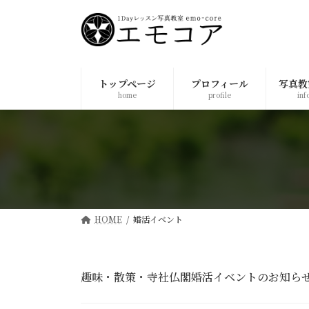
コ
ナ
ン
ビ
テ
ゲ
ン
ー
ツ
シ
トップページ
プロフィール
写真教
へ
ョ
home
profile
inf
ス
ン
キ
に
ッ
移
プ
動
HOME
婚活イベント
趣味・散策・寺社仏閣婚活イベントのお知ら