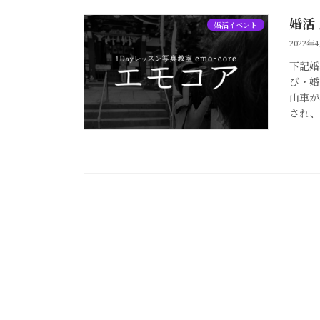
婚活
婚活イベント
2022年
下記婚
び・婚
山車が
され、