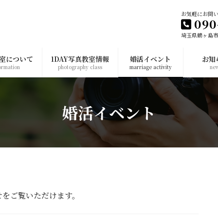
お気軽にお問
090
埼玉県鶴ヶ島市
室について
1DAY写真教室情報
婚活イベント
お知
ormation
photography class
marriage activity
ne
婚活イベント
せをご覧いただけます。